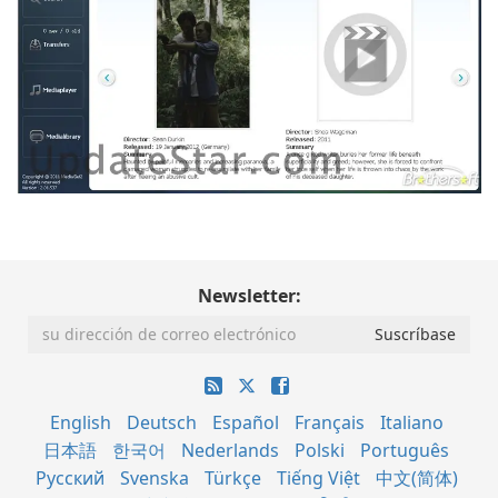
Newsletter:
English
Deutsch
Español
Français
Italiano
日本語
한국어
Nederlands
Polski
Português
Русский
Svenska
Türkçe
Tiếng Việt
中文(简体)