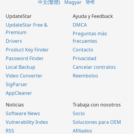
中文(繁體)
Magyar
हिन्दी
UpdateStar
Ayuda y Feedback
UpdateStar Free &
DMCA
Premium
Preguntas más
Drivers
frecuentes
Product Key Finder
Contacto
Password Finder
Privacidad
Local Backup
Cancelar contratos
Video Converter
Reembolso
SigParser
AppCleaner
Noticias
Trabaja con nosotros
Software News
Socio
Vulnerability Index
Soluciones para OEM
RSS
Afiliados