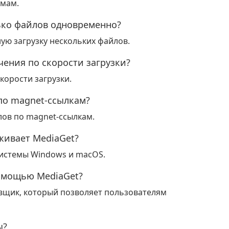
емам.
ько файлов одновременно?
ую загрузку нескольких файлов.
чения по скорости загрузки?
корости загрузки.
по magnet-ссылкам?
лов по magnet-ссылкам.
живает MediaGet?
истемы Windows и macOS.
помощью MediaGet?
вщик, который позволяет пользователям
ы?