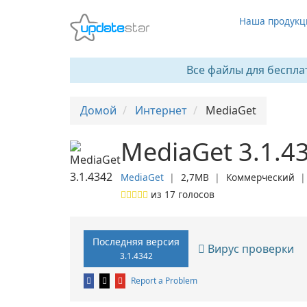
Наша продукц
Все файлы для беспла
Домой
Интернет
MediaGet
MediaGet 3.1.4
MediaGet
❘
2,7MB
❘
Коммерческий
из
17
голосов
Последняя версия
Вирус проверки
3.1.4342
Report a Problem