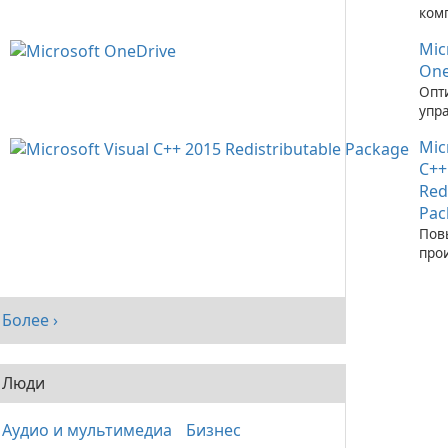
ком
зап
Mic
при
C++
One
Опт
упр
фай
Mic
пом
One
C++
Red
Pac
Пов
про
сис
рас
паке
Более ›
Visu
Люди
Аудио и мультимедиа
Бизнес