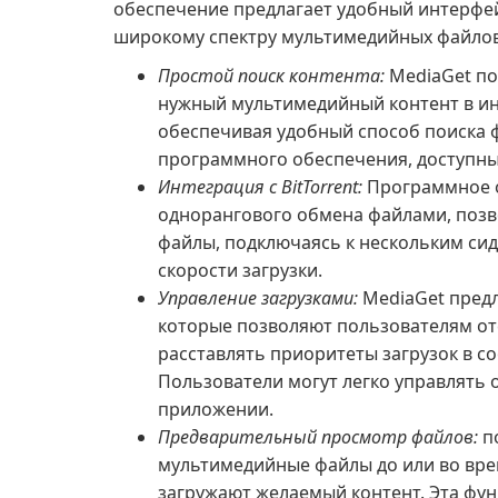
обеспечение предлагает удобный интерфей
широкому спектру мультимедийных файлов
Простой поиск контента:
MediaGet по
нужный мультимедийный контент в и
обеспечивая удобный способ поиска ф
программного обеспечения, доступных
Интеграция с BitTorrent:
Программное о
однорангового обмена файлами, позв
файлы, подключаясь к нескольким си
скорости загрузки.
Управление загрузками:
MediaGet предл
которые позволяют пользователям от
расставлять приоритеты загрузок в с
Пользователи могут легко управлять 
приложении.
Предварительный просмотр файлов:
п
мультимедийные файлы до или во врем
загружают желаемый контент. Эта фу