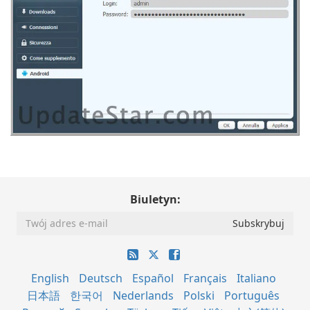
Biuletyn:
English
Deutsch
Español
Français
Italiano
日本語
한국어
Nederlands
Polski
Português