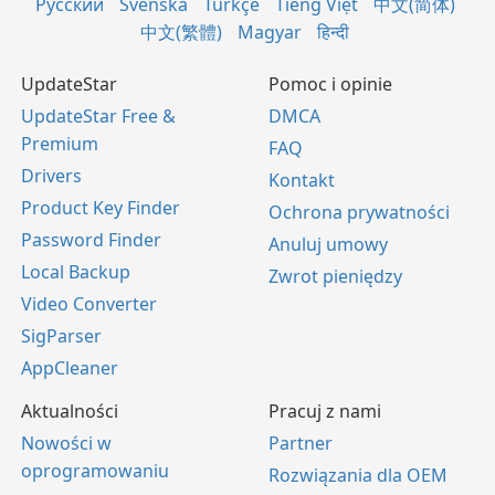
Русский
Svenska
Türkçe
Tiếng Việt
中文(简体)
中文(繁體)
Magyar
हिन्दी
UpdateStar
Pomoc i opinie
UpdateStar Free &
DMCA
Premium
FAQ
Drivers
Kontakt
Product Key Finder
Ochrona prywatności
Password Finder
Anuluj umowy
Local Backup
Zwrot pieniędzy
Video Converter
SigParser
AppCleaner
Aktualności
Pracuj z nami
Nowości w
Partner
oprogramowaniu
Rozwiązania dla OEM