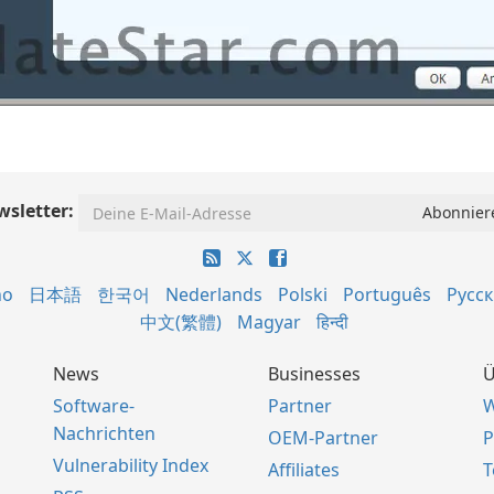
sletter:
no
日本語
한국어
Nederlands
Polski
Português
Русс
中文(繁體)
Magyar
हिन्दी
News
Businesses
Ü
Software-
Partner
W
Nachrichten
OEM-Partner
P
Vulnerability Index
Affiliates