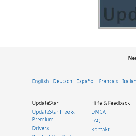
New
English
Deutsch
Español
Français
Italia
UpdateStar
Hilfe & Feedback
UpdateStar Free &
DMCA
Premium
FAQ
Drivers
Kontakt