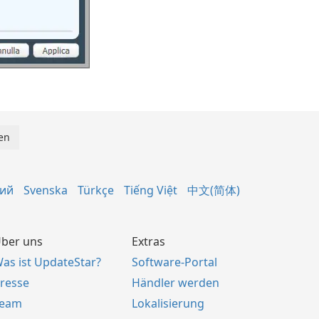
кий
Svenska
Türkçe
Tiếng Việt
中文(简体)
ber uns
Extras
as ist UpdateStar?
Software-Portal
resse
Händler werden
Team
Lokalisierung